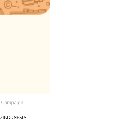
G
Campaign
TED INDONESIA