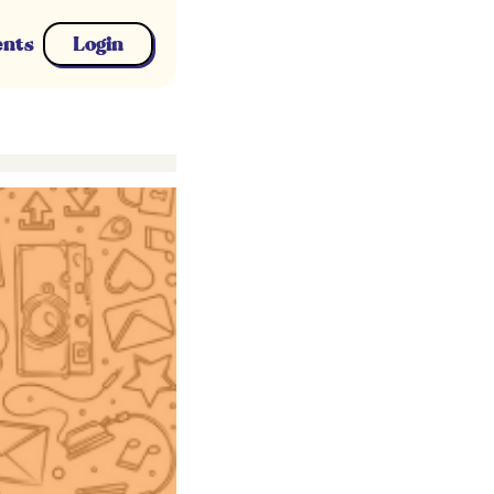
ents
Login